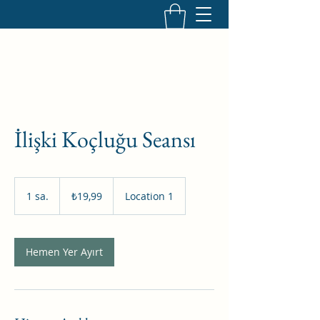
İlişki Koçluğu Seansı
₺19,99
Türk
1 sa.
1
₺19,99
Location 1
lirası
s
a
Hemen Yer Ayırt