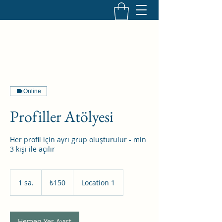
Online
Profiller Atölyesi
Her profil için ayrı grup oluşturulur - min
3 kişi ile açılır
₺150
Türk
1 sa.
1
₺150
Location 1
lirası
s
a
Hemen Yer Ayırt