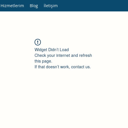
 Hizmetlerim
Blog
İletişim
Widget Didn’t Load
Check your internet and refresh
this page.
If that doesn’t work, contact us.