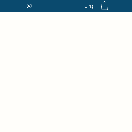
Giriş