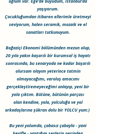
oğlum var. Ege'de büyüdüm, İstanbul'da
yaşıyorum.
Çocukluğumdan itibaren ellerimle üretmeyi
seviyorum, halen seramik, mozaik ve el
sanatları tutkunuyum.
Boğaziçi Ekonomi bölümünden mezun olup,
20 yıla yakın başarılı bir kurumsal iş hayatı
sonrasında, bu senaryoda ne kadar başarılı
olursam olayım yeterince tatmin
olmayacağımı, varoluş amacımı
gerçekleştiremeyeceğimi anlayıp, yeni bir
yola çıktım. B
ütüne, bütünün parçası
olan kendine, yola, yolculuğa ve yol
arkadaşlarına şükran dolu
bir
YOLCU yum:)
Bu yeni yolumda, çabasız çabayla - yani
keyifle - yaptığım şeylerin peşinden