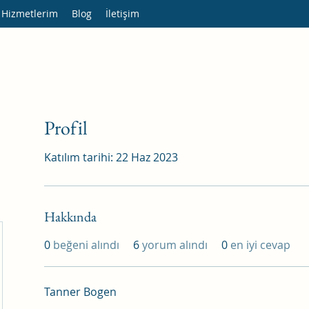
 Hizmetlerim
Blog
İletişim
Profil
Katılım tarihi: 22 Haz 2023
Hakkında
0
beğeni alındı
6
yorum alındı
0
en iyi cevap
Tanner Bogen