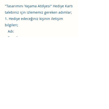
"Tasarımını Yaşama Atölyesi" Hediye Kartı
talebiniz için izlememiz gereken adımlar;
1. Hediye edeceğiniz kişinin iletişim
bilgileri;
Adı:
Soyadı:
Telefon numarası:
e-posta adresi:
2. Hediye edeceğiniz kişinin aşağıdaki
bilgilerine sahipseniz doldurmanız, yoksa
sevdikleriniz seans planlaması
zamanında da bana iletebilir
Doğum Tarihi (Gün/Ay/Yıl/Formatında):
Doğum Saati (dakika bilgisi önemli):
Doğum Yeri (Ülke/İl/İlçe):
3. Hediye Kart için seçtiğiniz konsept
(yılbaşı/doğum günü vb):