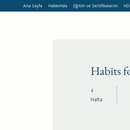
Ana Sayfa
Hakkımda
Eğitim ve Sertifikalarım
HD
Habits f
4 Hafta
4
Hafta