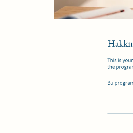
Hakkı
This is you
the program
Bu programa